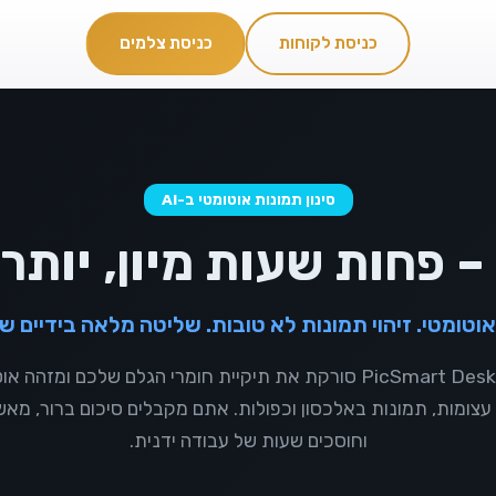
כניסת לקוחות
כניסת צלמים
סינון תמונות AI
גלריות ללקוחות
FTP Live
ות ואירועים
חיסכון בזמן עריכה
שיתוף והורדת תמונות
העלאה מהמצלמה
סינון תמונות אוטומטי ב-AI
 אוטומטי. זיהוי תמונות לא טובות. שליטה מלאה בידיים ש
אפליקציית PicSmart Desktop סורקת את תיקיית חומרי הגלם שלכם ומ
עצומות, תמונות באלכסון וכפולות. אתם מקבלים סיכום ברור, מא
וחוסכים שעות של עבודה ידנית.