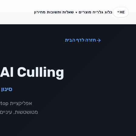
בלוג
גלריה
מוצרים
שאלות ותשובות
מחירון
HE
▼
▼
פיצ'רים
CRM לצלמים
חזרה לדף הבית
כל היכולות במקום אחד
ניהול לקוח
AI Culling – פחות שעות מיון, יותר זמן ליצירה
סינון
מטושטשות, עיניים 