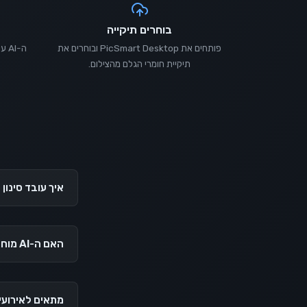
בוחרים תיקייה
פותחים את PicSmart Desktop ובוחרים את
ה-I
תיקיית חומרי הגלם מהצילום.
ע
איך עובד סינון ה
האם ה-AI מוחק תמונות אוטומטית?
מתאים לאירועי