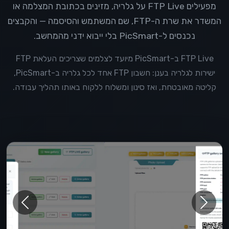
מפעילים FTP Live על גלריה, מזינים בכתובת המצלמה או
המשדר את שרת ה-FTP, שם המשתמש והסיסמה — והקבצים
נכנסים ל-PicSmart בלי ייבוא ידני מהמחשב.
FTP Live ב-PicSmart מיועד לצלמים שצריכים העלאת FTP
ישירות לגלריה בענן: חשבון FTP אחד לכל גלריה ב-PicSmart,
קליטה מאובטחת, ואז סינון ומשלוח ללקוח באותו תהליך עבודה.
תצוגת מוצר FTP Live
Previous
Next