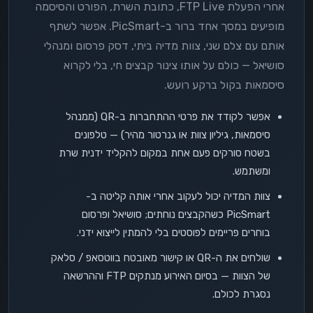
אחרי הפעלת FTP Live, כתובת השרת, הפורט והסיסמה
מופיעים במסך אחד ברור ב-PicSmart. אפשר לשתף
אותם עם צלם שני, צוות מדיה ביתי, דסק פרסום ומנהלי
סושיאל — כולם על אותו צינור קבצים חי, בלי לקרוא
סיסמאות בקול ברקע רועש.
אפשר לקודד את פרטי ההתחברות ב-QR (ממנהל
סיסמאות, גיליון צוות או גנרטור מהיר) — טלפונים
בשטח סורקים פעם אחת במקום להקליד ידנית שרת
ומשתמש.
צוות המדיה יכול לעקוב אחרי אותה קליטה ב-
PicSmart כשהקבצים נוחתים; סושיאל ופרסום
בוחרים פריימים לפוסטים בלי להמתין לייצוא ידני.
שולחים את ה-QR או קישור מאובטח בווטסאפ / סלאק
של הצוות — בסיום האירוע מנתקים FTP וההרשאה
נסגרת לכולם.