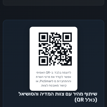
לדוגמה בלבד: ב-QR האמיתי
אפשר לקודד את פרטי השרת
וההתחברות מ-PicSmart, או
קישור מאובטח לצוות.
שיתוף מהיר עם צוות המדיה והסושיאל
(כולל QR)