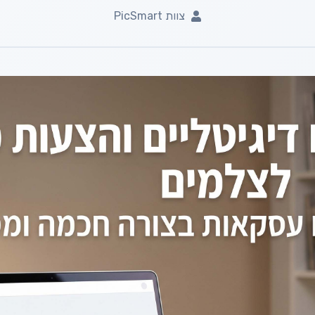
צוות PicSmart