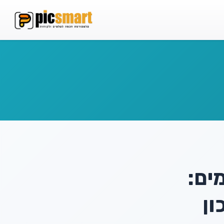
אחסון וידאו
 ב-FTP
סטרימינג והורדות
ים:
ון