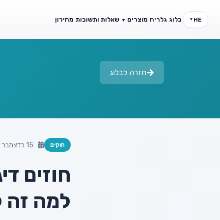
בלוג
גלריה
מוצרים
שאלות ותשובות
מחירון
HE
▼
▼
פיצ'רים
CRM לצלמים
כל היכולות במקום אחד
ניהול לקוח
חזרה לבלוג
15 בדצמבר 2025
חוקים
חוזים די
למה זה ק