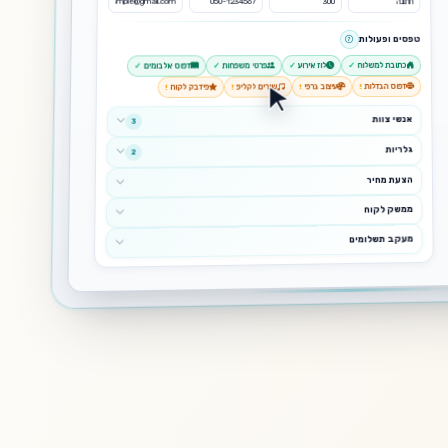
גלריה פעילה
128
טיוטה
0
גלריה: חתונה - רותם ודור
שרה ודוד
15/01/2025
10/12/2024
customer@example.com
client@mail.com
כניסה לגלריה
כניסה לגלריה