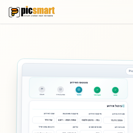
FT
אחסון וידאו
המצלמה ב-FTP
סטרימינג והורדות
Pi
גלריות
FTP
בחירות
גלריה חדשה
סטטיסטיקות
בלבד
גלריות
עצמאיות
ללא אירוע
– שיתוף
תמונות
ופרויקטים
רשימה
כרטיסים
ת. גלריה
העלאה