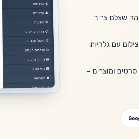
הכנסות
💰
🔔
עדכונים
 מה שצלם צריך
💬
הודעות
📋
ניהול פריטים
📄
ניהול תבניות
צילום עם גלריות
⚙️
הגדרות העסק
👥
ניהול צלמים
🏢
בתי עסק
, סרטים ומוצרים –
🔔
התראות
⭐
המנוי שלי
❓
צור קשר עם תמיכה