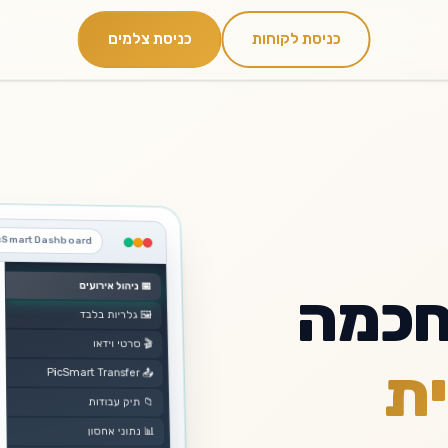
כניסת לקוחות
כניסת צלמים
סינון תמונות AI
גלריות ללקוחות
P Live
ואירועים
חיסכון בזמן עריכה
שיתוף והורדת תמונות
העלאה מ
cSmart Dashboard
ניהול אירועים
📅
חכמה
גלריות בלבד
🖼️
סרטי וידאו
🎬
ת
PicSmart Transfer
📤
תיק עבודות
📁
נתוני אחסון
📊