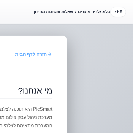
בלוג
גלריה
מוצרים
שאלות ותשובות
מחירון
HE
▼
▼
פיצ'רים
CRM לצלמים
כל היכולות במקום אחד
ניהול לקוח
חזרה לדף הבית
מי אנחנו?
PicSmart היא תוכנ
מערכת ניהול עסק צילום מתק
המערכת מתאימה לצלמי חתונ